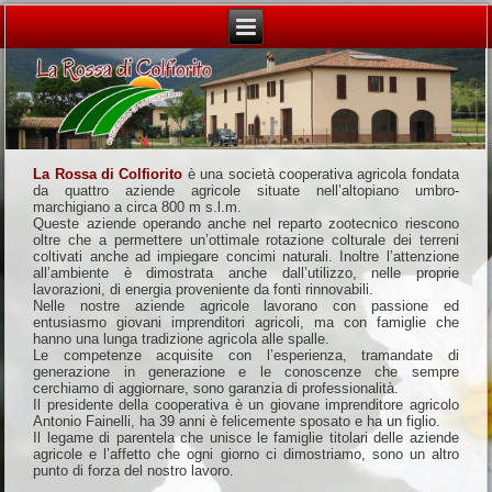
La Rossa di Colfiorito
è una società cooperativa agricola fondata
da quattro aziende agricole situate nell’altopiano umbro-
marchigiano a circa 800 m s.l.m.
Queste aziende operando anche nel reparto zootecnico riescono
oltre che a permettere un’ottimale rotazione colturale dei terreni
coltivati anche ad impiegare concimi naturali. Inoltre l’attenzione
all’ambiente è dimostrata anche dall’utilizzo, nelle proprie
lavorazioni, di energia proveniente da fonti rinnovabili.
Nelle nostre aziende agricole lavorano con passione ed
entusiasmo giovani imprenditori agricoli, ma con famiglie che
hanno una lunga tradizione agricola alle spalle.
Le competenze acquisite con l’esperienza, tramandate di
generazione in generazione e le conoscenze che sempre
cerchiamo di aggiornare, sono garanzia di professionalità.
Il presidente della cooperativa è un giovane imprenditore agricolo
Antonio Fainelli, ha 39 anni è felicemente sposato e ha un figlio.
Il legame di parentela che unisce le famiglie titolari delle aziende
agricole e l’affetto che ogni giorno ci dimostriamo, sono un altro
punto di forza del nostro lavoro.