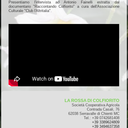
Presentiamo l'intervista ad Antonio Fainelli estratta dal
documentario "Raccontando Colfiorito" a cura dell'Associazione
Culturale "Club l'Altritalia".
LA ROSSA DI COLFIORITO
Società Cooperativa Agricola
Contrada Casali, 76
62038 Serravalle di Chienti MC
Tel.: +39 0742681408
+39
3389624809
+39
3494637358