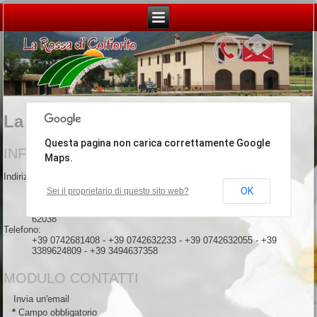
La Rossa di Colfiorito
Questa pagina non carica correttamente Google
INFORMAZIONI SUL CONTATTO
Maps.
Indirizzo:
Contrada Casali, 76
OK
Sei il proprietario di questo sito web?
Serravalle di Chienti
MC
62038
Telefono:
+39 0742681408 - +39 0742632233 - +39 0742632055 - +39
3389624809 - +39 3494637358
MODULO CONTATTI
Invia un'email
*
Campo obbligatorio